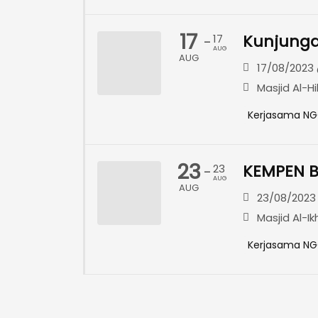
17
Kunjunga
17
-
AUG
AUG
17/08/2023 
Masjid Al-H
Kerjasama N
23
KEMPEN B
23
-
AUG
AUG
23/08/2023 
Masjid Al-I
Kerjasama N