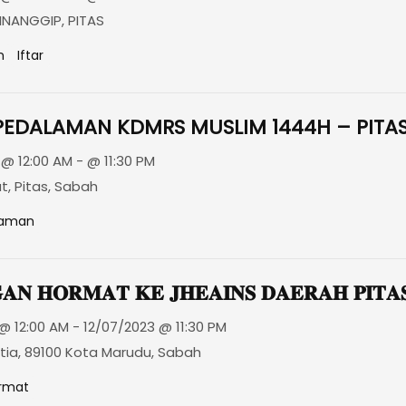
INANGGIP, PITAS
n
Iftar
EDALAMAN KDMRS MUSLIM 1444H – PITA
@ 12:00 AM - @ 11:30 PM
t, Pitas, Sabah
laman
𝐀𝐍 𝐇𝐎𝐑𝐌𝐀𝐓 𝐊𝐄 𝐉𝐇𝐄𝐀𝐈𝐍𝐒 𝐃𝐀𝐄𝐑𝐀𝐇 𝐏𝐈𝐓𝐀
@ 12:00 AM - 12/07/2023 @ 11:30 PM
tia, 89100 Kota Marudu, Sabah
rmat