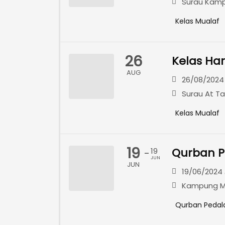
Surau Kamp
Kelas Mualaf
26
Kelas Har
AUG
26/08/2024 
Surau At T
Kelas Mualaf
19
Qurban P
19
-
JUN
JUN
19/06/2024 
Kampung M
Qurban Peda