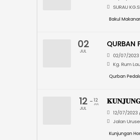
SURAU KG.S
Bakul Makana
02
QURBAN P
JUL
02/07/2023 
Kg. Rum Lau
Qurban Peda
12
𝐊𝐔𝐍𝐉𝐔𝐍𝐆
12
-
JUL
JUL
12/07/2023 
Jalan Uruse
Kunjungan Ho