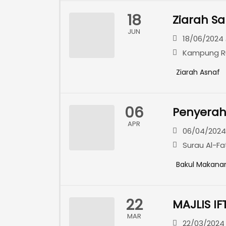
18
Ziarah S
JUN
18/06/2024 
Kampung Ru
Ziarah Asnaf
06
Penyera
APR
06/04/2024 
Surau Al-Fa
Bakul Makana
22
MAJLIS I
MAR
22/03/2024 