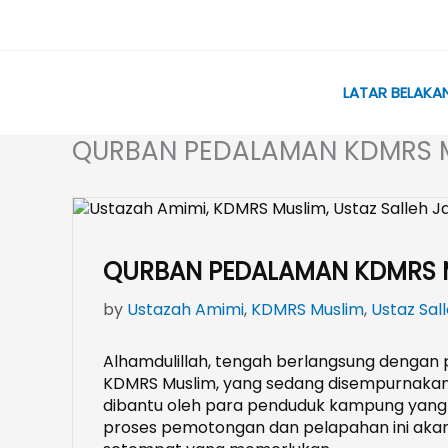
Skip
to
content
LATAR BELAKA
QURBAN PEDALAMAN KDMRS M
QURBAN PEDALAMAN KDMRS M
by
Ustazah Amimi
,
KDMRS Muslim
,
Ustaz Sall
Alhamdulillah, tengah berlangsung denga
KDMRS Muslim, yang sedang disempurnakan o
dibantu oleh para penduduk kampung yang p
proses pemotongan dan pelapahan ini aka