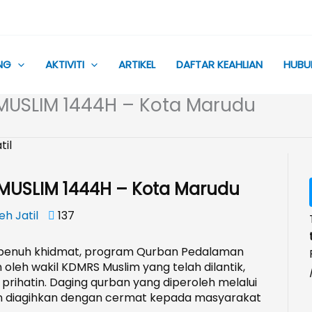
NG
AKTIVITI
ARTIKEL
DAFTAR KEAHLIAN
HUBU
USLIM 1444H – Kota Marudu
USLIM 1444H – Kota Marudu
eh Jatil
137
n penuh khidmat, program Qurban Pedalaman
leh wakil KDMRS Muslim yang telah dilantik,
rihatin. Daging qurban yang diperoleh melalui
n diagihkan dengan cermat kepada masyarakat