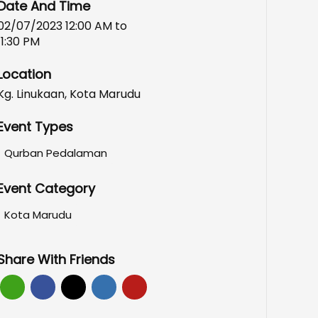
Date And Time
02/07/2023 12:00 AM
to
11:30 PM
Location
Kg. Linukaan, Kota Marudu
Event Types
Qurban Pedalaman
Event Category
Kota Marudu
Share With Friends