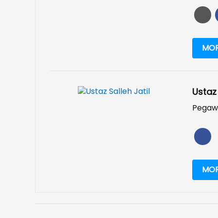
MOR
Ustaz 
Pegaw
MOR