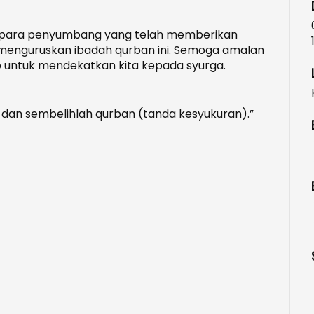
a para penyumbang yang telah memberikan
enguruskan ibadah qurban ini. Semoga amalan
b untuk mendekatkan kita kepada syurga.
u dan sembelihlah qurban (tanda kesyukuran).”