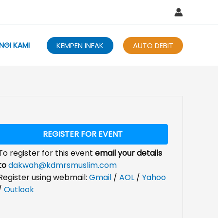
NGI KAMI
KEMPEN INFAK
AUTO DEBIT
REGISTER FOR EVENT
To register for this event
email your details
to
dakwah@kdmrsmuslim.com
Register using webmail:
Gmail
/
AOL
/
Yahoo
/
Outlook