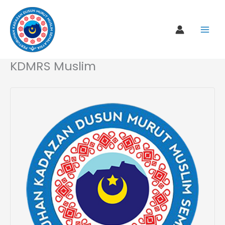
Skip
to
content
KDMRS Muslim