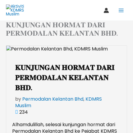
Skip
to
content
𝐊𝐔𝐍𝐉𝐔𝐍𝐆𝐀𝐍 𝐇𝐎𝐑𝐌𝐀𝐓 𝐃𝐀𝐑𝐈
𝐏𝐄𝐑𝐌𝐎𝐃𝐀𝐋𝐀𝐍 𝐊𝐄𝐋𝐀𝐍𝐓𝐀𝐍 𝐁𝐇𝐃.
𝐊𝐔𝐍𝐉𝐔𝐍𝐆𝐀𝐍 𝐇𝐎𝐑𝐌𝐀𝐓 𝐃𝐀𝐑𝐈
𝐏𝐄𝐑𝐌𝐎𝐃𝐀𝐋𝐀𝐍 𝐊𝐄𝐋𝐀𝐍𝐓𝐀𝐍
𝐁𝐇𝐃.
by
Permodalan Kelantan Bhd
,
KDMRS
Muslim
234
Alhamdulillah, selesai kunjungan hormat dari
Permodalan Kelantan Bhd ke Pejabat KDMRS