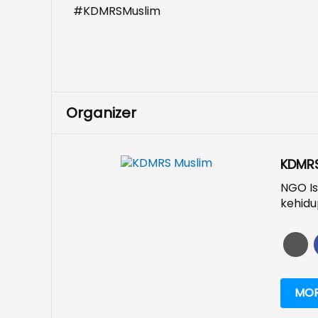
#KDMRSMuslim
Organizer
KDMRS
NGO Is
kehidu
MOR