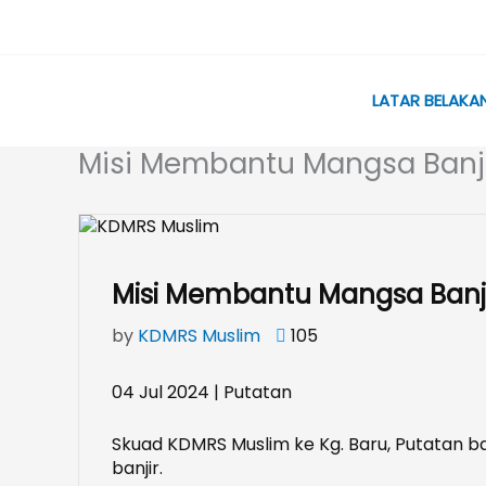
Skip
to
content
LATAR BELAKA
Misi Membantu Mangsa Banjir
Misi Membantu Mangsa Banjir
by
KDMRS Muslim
105
04 Jul 2024 | Putatan
Skuad KDMRS Muslim ke Kg. Baru, Putatan 
banjir.