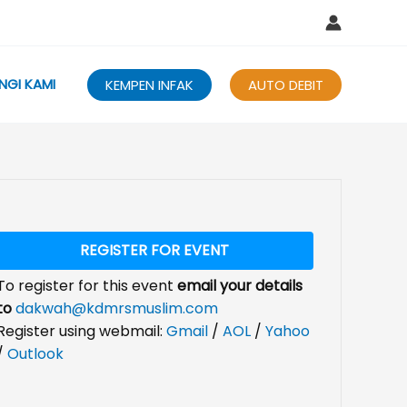
NGI KAMI
KEMPEN INFAK
AUTO DEBIT
REGISTER FOR EVENT
To register for this event
email your details
to
dakwah@kdmrsmuslim.com
Register using webmail:
Gmail
/
AOL
/
Yahoo
/
Outlook